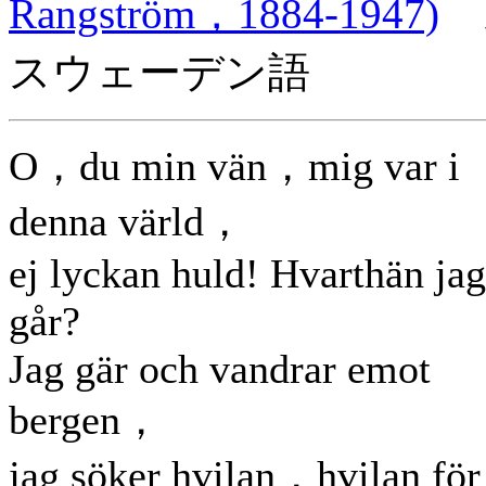
Rangström，1884-1947)
スウェーデン語
O，du min vän，mig var i
denna värld，
ej lyckan huld! Hvarthän jag
går?
Jag gär och vandrar emot
bergen，
jag söker hvilan，hvilan för