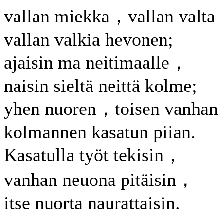
vallan miekka，vallan valt
vallan valkia hevonen;
ajaisin ma neitimaalle，
naisin sieltä neittä kolme;
yhen nuoren，toisen vanh
kolmannen kasatun piian.
Kasatulla työt tekisin，
vanhan neuona pitäisin，
itse nuorta naurattaisin.