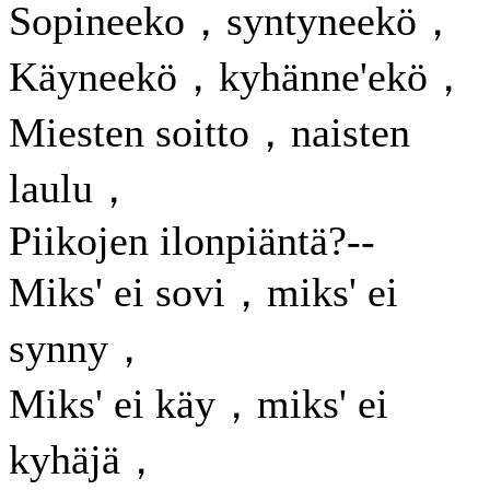
Sopineeko，syntyneekö，
Käyneekö，kyhänne'ekö，
Miesten soitto，naisten
laulu，
Piikojen ilonpiäntä?--
Miks' ei sovi，miks' ei
synny，
Miks' ei käy，miks' ei
kyhäjä，