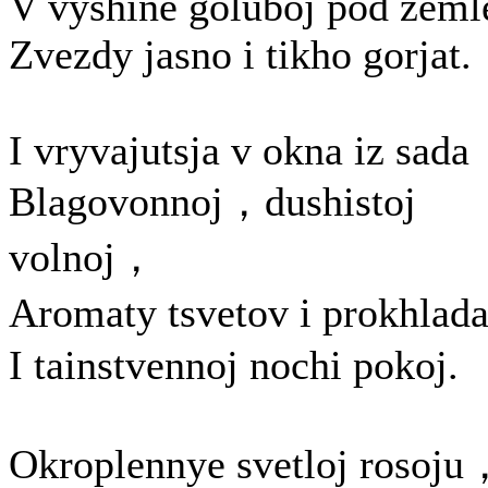
V vyshine goluboj pod zeml
Zvezdy jasno i tikho gorjat.
I vryvajutsja v okna iz sada
Blagovonnoj，dushistoj
volnoj，
Aromaty tsvetov i prokhla
I tainstvennoj nochi pokoj.
Okroplennye svetloj rosoju