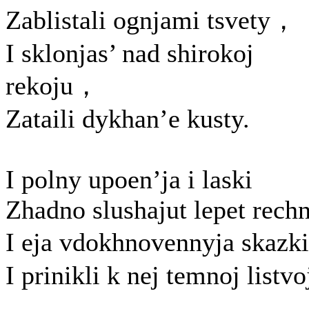
Zablistali ognjami tsvety，
I sklonjas’ nad shirokoj
rekoju，
Zataili dykhan’e kusty.
I polny upoen’ja i laski
Zhadno slushajut lepet rech
I eja vdokhnovennyja skaz
I prinikli k nej temnoj listvo