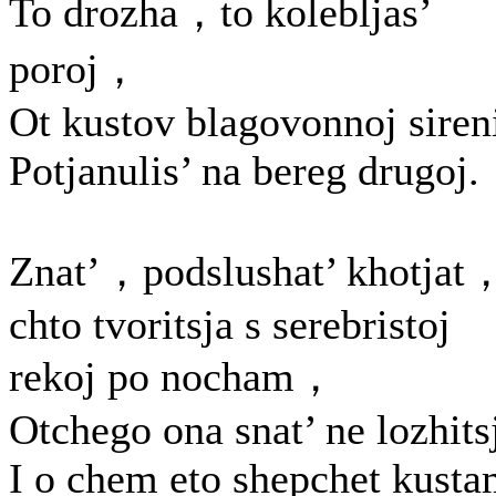
To drozha，to kolebljas’
poroj，
Ot kustov blagovonnoj siren
Potjanulis’ na bereg drugoj.
Znat’，podslushat’ khotjat
chto tvoritsja s serebristoj
rekoj po nocham，
Otchego ona snat’ ne lozhits
I o chem eto shepchet kusta