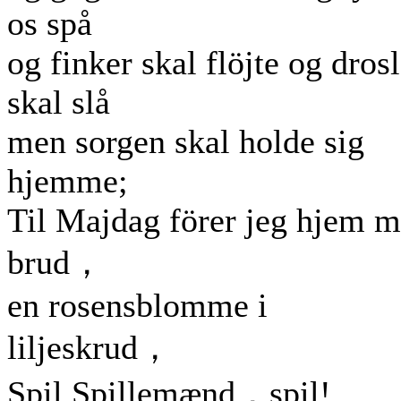
os spå
og finker skal flöjte og drosl
skal slå
men sorgen skal holde sig
hjemme;
Til Majdag förer jeg hjem m
brud，
en rosensblomme i
liljeskrud，
Spil Spillemænd，spil!