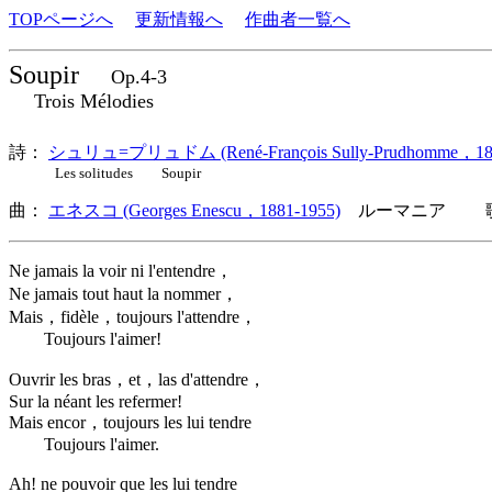
TOPページへ
更新情報へ
作曲者一覧へ
Soupir
Op.4-3
Trois Mélodies
詩：
シュリュ=プリュドム (René-François Sully-Prudhomme，183
Les solitudes Soupir
曲：
エネスコ (Georges Enescu，1881-1955)
ルーマニア 歌
Ne jamais la voir ni l'entendre，
Ne jamais tout haut la nommer，
Mais，fidèle，toujours l'attendre，
Toujours l'aimer!
Ouvrir les bras，et，las d'attendre，
Sur la néant les refermer!
Mais encor，toujours les lui tendre
Toujours l'aimer.
Ah! ne pouvoir que les lui tendre