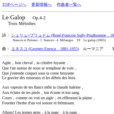
TOPページへ
更新情報へ
作曲者一覧へ
Le Galop
Op.4-2
Trois Mélodies
詩：
シュリュ=プリュドム (René-François Sully-Prudhomme，183
Stances et Poèmes - 1. Stances - 4. Mélanges 19 Le galop (1865)
曲：
エネスコ (Georges Enescu，1881-1955)
ルーマニア 歌
Agite，bon cheval，ta crinière fuyante，
Que l'air autour de nous se remplisse de voix，
Que j'entende craquer sous ta corne bruyante
Le gravier des ruisseaux et les débris des boix.
Aux vapeurs de tes flancs mêle ta chaude haleine，
Aux éclairs de tes pieds，ton écume et ton sang.
Cours，comme on voit un aigle，en effleurant la plaine，
Fouetter l'herbe d'un vol sonore et frémissant.
Allons! Les jeunes gens，à la nage，à la nage，