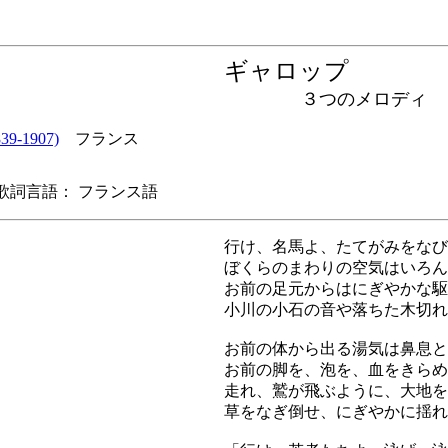
ギャロップ
３つのメロディ
9-1907)
フランス
詞言語： フランス語
行け、名馬よ、たてがみをなび
ぼくらのまわりの空気はいろん
お前の足元からはにぎやかな駆
小川の小石の音や落ちた木切れ
お前の体から出る湯気は鼻息と
お前の脚を、泡を、血をきらめ
走れ、鷲が飛ぶように、大地を
草をなぎ倒せ、にぎやかに揺れ