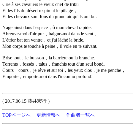
Crie à ses cavaliers le vieux chef de tribu，
Et les fils du désert respirent le pillage，
Et les chevaux sont fous du grand air qu'ils ont bu.
Nage ainsi dans l'espace，ô mon cheval rapide.
Abreuve-moi d'air pur，baigne-moi dans le vent，
L'étrier bat ton ventre，et j'ai lâché la bride.
Mon corps te touche à peine，il vole en te suivant.
Brise tout，le buisson，la barrière ou la branche.
Torrents，fossés，talus，franchis tout d'un seul bond.
Cours，cours，je rêve et sur toi，les yeux clos，je me penche，
Emporte，emporte-moi dans l'inconnu profond!
( 2017.06.15 藤井宏行 ）
TOPページへ
更新情報へ
作曲者一覧へ