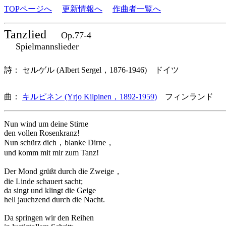
TOPページへ
更新情報へ
作曲者一覧へ
Tanzlied
Op.77-4
Spielmannslieder
詩： セルゲル (Albert Sergel，1876-1946) ドイツ
曲：
キルピネン (Yrjo Kilpinen，1892-1959)
フィンランド 
Nun wind um deine Stirne
den vollen Rosenkranz!
Nun schürz dich，blanke Dirne，
und komm mit mir zum Tanz!
Der Mond grüßt durch die Zweige，
die Linde schauert sacht;
da singt und klingt die Geige
hell jauchzend durch die Nacht.
Da springen wir den Reihen