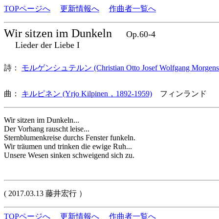
TOPページへ
更新情報へ
作曲者一覧へ
Wir sitzen im Dunkeln
Op.60-4
Lieder der Liebe I
詩：
モルゲンシュテルン (Christian Otto Josef Wolfgang Morgenst
曲：
キルピネン (Yrjo Kilpinen，1892-1959)
フィンランド 
Wir sitzen im Dunkeln...
Der Vorhang rauscht leise...
Sternblumenkreise durchs Fenster funkeln.
Wir träumen und trinken die ewige Ruh...
Unsere Wesen sinken schweigend sich zu.
( 2017.03.13 藤井宏行 ）
TOPページへ
更新情報へ
作曲者一覧へ