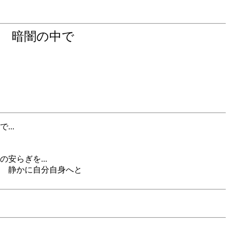
る 暗闇の中で
..
安らぎを...
 静かに自分自身へと