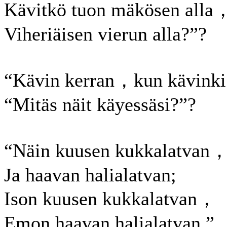
Kävitkö tuon mäkösen alla
Viheriäisen vierun alla?”?
“Kävin kerran，kun kävinki
“Mitäs näit käyessäsi?”?
“Näin kuusen kukkalatvan
Ja haavan halialatvan;
Ison kuusen kukkalatvan，
Emon haavan halialatvan.”