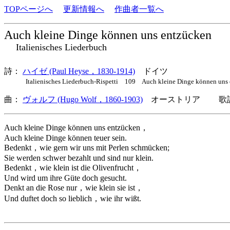
TOPページへ
更新情報へ
作曲者一覧へ
Auch kleine Dinge können uns entzücken
Italienisches Liederbuch
詩：
ハイゼ (Paul Heyse，1830-1914)
ドイツ
Italienisches Liederbuch-Rispetti 109 Auch kleine Dinge können
曲：
ヴォルフ (Hugo Wolf，1860-1903)
オーストリア 歌詞
Auch kleine Dinge können uns entzücken，
Auch kleine Dinge können teuer sein.
Bedenkt，wie gern wir uns mit Perlen schmücken;
Sie werden schwer bezahlt und sind nur klein.
Bedenkt，wie klein ist die Olivenfrucht，
Und wird um ihre Güte doch gesucht.
Denkt an die Rose nur，wie klein sie ist，
Und duftet doch so lieblich，wie ihr wißt.