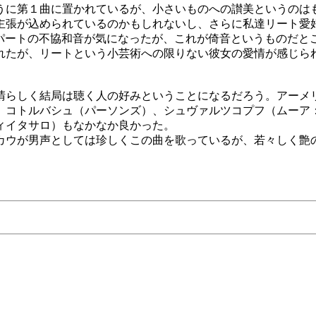
うに第１曲に置かれているが、小さいものへの讃美というのは
主張が込められているのかもしれないし、さらに私達リート愛
ノパートの不協和音が気になったが、これが倚音というものだと
われたが、リートという小芸術への限りない彼女の愛情が感じ
晴らしく結局は聴く人の好みということになるだろう。アーメ
、コトルバシュ（パーソンズ）、シュヴァルツコプフ（ムーア
ィイタサロ）もなかなか良かった。
カウが男声としては珍しくこの曲を歌っているが、若々しく艶