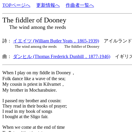
TOPページへ
更新情報へ
作曲者一覧へ
The fiddler of Dooney
The wind among the reeds
詩：
イエイツ (William Butler Yeats，1865-1939)
アイルランド
The wind among the reeds The fiddler of Dooney
曲：
ダンヒル (Thomas Frederick Dunhill，1877-1946)
イギリス
When I play on my fiddle in Dooney，
Folk dance like a wave of the sea;
My cousin is priest in Kilvarnet，
My brother in Mocharabuiee.
I passed my brother and cousin:
They read in their books of prayer;
I read in my book of songs
I bought at the Sligo fair.
When we come at the end of time