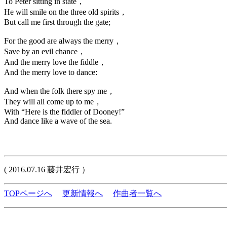
To Peter sitting in state，
He will smile on the three old spirits，
But call me first through the gate;
For the good are always the merry，
Save by an evil chance，
And the merry love the fiddle，
And the merry love to dance:
And when the folk there spy me，
They will all come up to me，
With “Here is the fiddler of Dooney!”
And dance like a wave of the sea.
( 2016.07.16 藤井宏行 ）
TOPページへ
更新情報へ
作曲者一覧へ