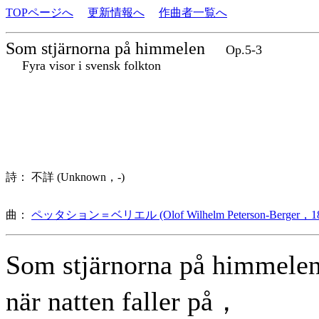
TOPページへ
更新情報へ
作曲者一覧へ
Som stjärnorna på himmelen
Op.5-3
Fyra visor i svensk folkton
詩： 不詳 (Unknown，-)
曲：
ペッタション＝ベリエル (Olof Wilhelm Peterson-Berger，18
Som stjärnorna på himmel
när natten faller på，