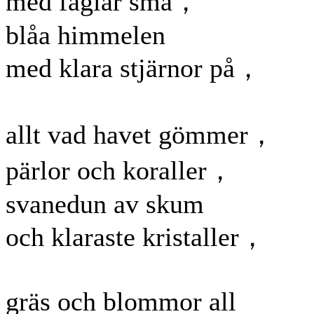
med fåglar små，
blåa himmelen
med klara stjärnor på，
allt vad havet gömmer，
pärlor och koraller，
svanedun av skum
och klaraste kristaller，
gräs och blommor all