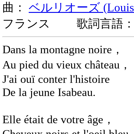
曲：
ベルリオーズ (Louis He
フランス 歌詞言語：
Dans la montagne noire，
Au pied du vieux château，
J'ai ouï conter l'histoire
De la jeune Isabeau.
Elle était de votre âge，
Cheveux noirs et l'oeil bleu.