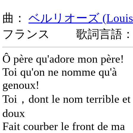
曲：
ベルリオーズ (Louis He
フランス 歌詞言語：
Ô père qu'adore mon père!
Toi qu'on ne nomme qu'à
genoux!
Toi，dont le nom terrible et
doux
Fait courber le front de ma