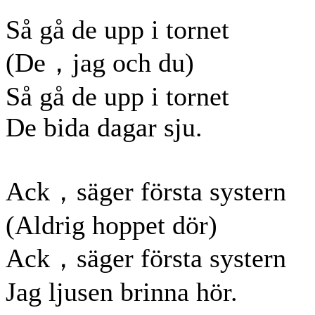
Så gå de upp i tornet
(De，jag och du)
Så gå de upp i tornet
De bida dagar sju.
Ack，säger första systern
(Aldrig hoppet dör)
Ack，säger första systern
Jag ljusen brinna hör.