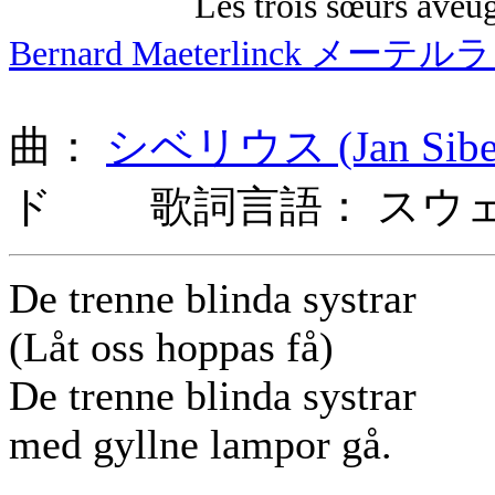
Les trois sœurs aveug
Bernard Maeterlinck メーテ
曲：
シベリウス (Jan Sibel
ド 歌詞言語： スウ
De trenne blinda systrar
(Låt oss hoppas få)
De trenne blinda systrar
med gyllne lampor gå.