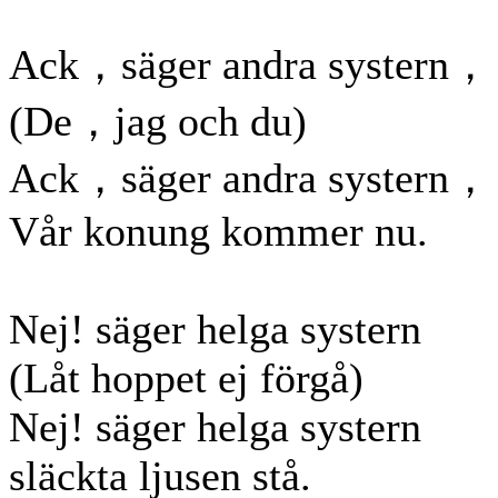
Ack，säger andra systern，
(De，jag och du)
Ack，säger andra systern，
Vår konung kommer nu.
Nej! säger helga systern
(Låt hoppet ej förgå)
Nej! säger helga systern
släckta ljusen stå.