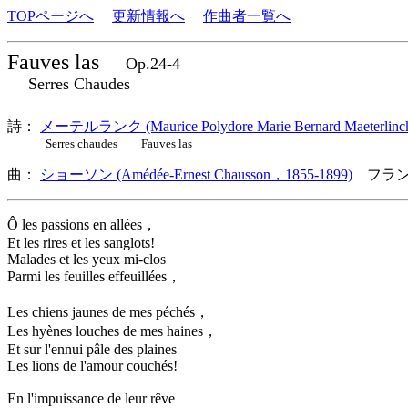
TOPページへ
更新情報へ
作曲者一覧へ
Fauves las
Op.24-4
Serres Chaudes
詩：
メーテルランク (Maurice Polydore Marie Bernard Maeterlinc
Serres chaudes Fauves las
曲：
ショーソン (Amédée-Ernest Chausson，1855-1899)
フラン
Ô les passions en allées，
Et les rires et les sanglots!
Malades et les yeux mi-clos
Parmi les feuilles effeuillées，
Les chiens jaunes de mes péchés，
Les hyènes louches de mes haines，
Et sur l'ennui pâle des plaines
Les lions de l'amour couchés!
En l'impuissance de leur rêve