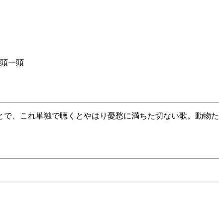
頭一頭
とで、これ単独で聴くとやはり憂愁に満ちた切ない歌。動物た