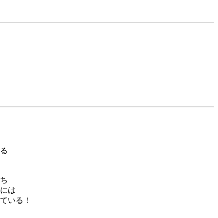
る
ち
には
ている！