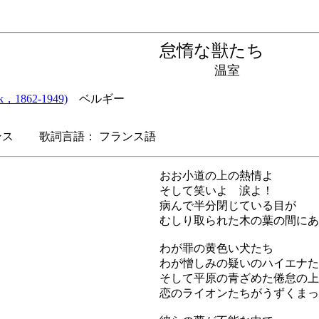
怠惰な獣たち
温室
k，1862-1949)
ベルギー
ス 歌詞言語： フランス語
おお小道の上の熱情よ
そして笑いよ 涙よ！
病んで半分閉じている目が
むしり取られた木の葉の間にあ
わが罪の黄色い犬たち
わが憎しみの疑いのハイエナた
そして平原の青ざめた倦怠の上
恋のライオンたちがうずくまっ