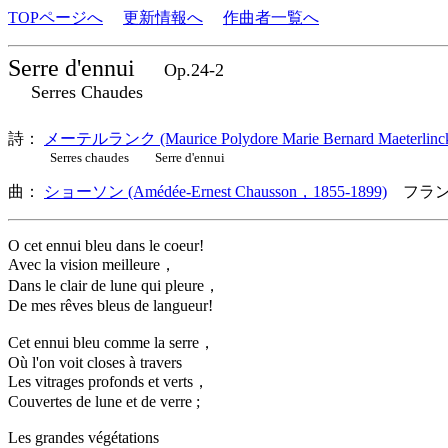
TOPページへ
更新情報へ
作曲者一覧へ
Serre d'ennui
Op.24-2
Serres Chaudes
詩：
メーテルランク (Maurice Polydore Marie Bernard Maeterlinc
Serres chaudes Serre d'ennui
曲：
ショーソン (Amédée-Ernest Chausson，1855-1899)
フラン
O cet ennui bleu dans le coeur!
Avec la vision meilleure，
Dans le clair de lune qui pleure，
De mes rêves bleus de langueur!
Cet ennui bleu comme la serre，
Où l'on voit closes à travers
Les vitrages profonds et verts，
Couvertes de lune et de verre ;
Les grandes végétations