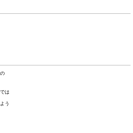
の
では
よう