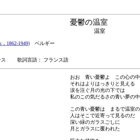
憂鬱の温室
温室
k，1862-1949)
ベルギー
ス 歌詞言語： フランス語
おお 青い憂鬱よ この心の中
それはよりはっきりと見える
涙を注ぐ月の光の下では
私のこの気だるさの青い夢の中
この青い憂鬱は まるで温室の
人はそこで近寄って見るのだ
深い緑のガラスごしに
月とガラスに覆われた