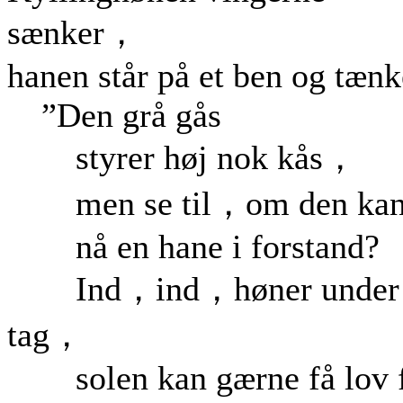
sænker，
hanen står på et ben og tænk
”Den grå gås
styrer høj nok kås，
men se til，om den ka
nå en hane i forstand?
Ind，ind，høner under
tag，
solen kan gærne få lov 