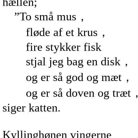
hællen;
”To små mus，
fløde af et krus，
fire stykker fisk
stjal jeg bag en disk，
og er så god og mæt，
og er så doven og træt
siger katten.
Kyllinghønen vingerne