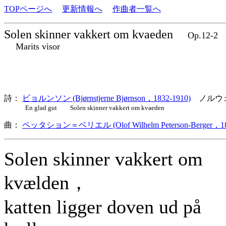
TOPページへ
更新情報へ
作曲者一覧へ
Solen skinner vakkert om kvaeden
Op.12-
Marits visor
詩：
ビョルンソン (Bjørnstjerne Bjørnson，1832-1910)
ノルウ
En glad gut Solen skinner vakkert om kvaeden
曲：
ペッタション＝ベリエル (Olof Wilhelm Peterson-Berger，18
Solen skinner vakkert om
kvælden，
katten ligger doven ud på