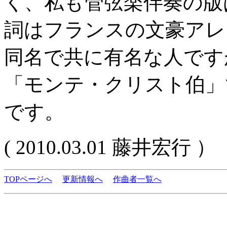
く、私も管弦楽伴奏の版
詞はフランスの文豪アレ
同名で共に有名な人です
「モンテ・クリスト伯」
です。
( 2010.03.01 藤井宏行 ）
TOPページへ
更新情報へ
作曲者一覧へ