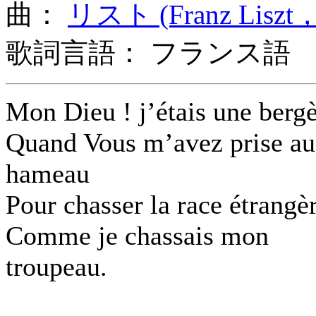
曲：
リスト (Franz Liszt，
歌詞言語： フランス語
Mon Dieu ! j’étais une berg
Quand Vous m’avez prise au
hameau
Pour chasser la race étrangè
Comme je chassais mon
troupeau.