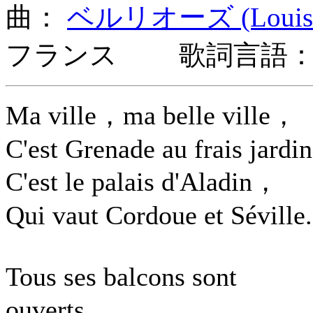
曲：
ベルリオーズ (Louis He
フランス 歌詞言語：
Ma ville，ma belle ville，
C'est Grenade au frais jardin
C'est le palais d'Aladin，
Qui vaut Cordoue et Séville.
Tous ses balcons sont
ouverts，