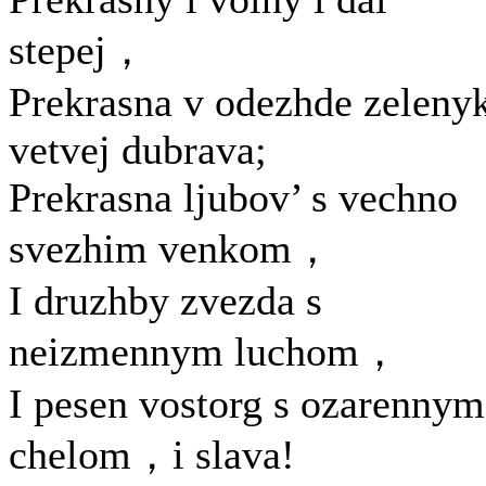
stepej，
Prekrasna v odezhde zeleny
vetvej dubrava;
Prekrasna ljubov’ s vechno
svezhim venkom，
I druzhby zvezda s
neizmennym luchom，
I pesen vostorg s ozarennym
chelom，i slava!