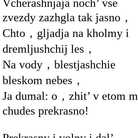
Vcherashnjaja noch’ vse
zvezdy zazhgla tak jasno，
Chto，gljadja na kholmy i
dremljushchij les，
Na vody，blestjashchie
bleskom nebes，
Ja dumal: o，zhit’ v etom m
chudes prekrasno!
Prekrasny i volny i dal’