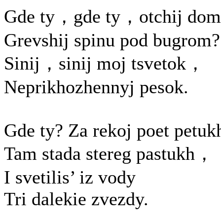
Gde ty，gde ty，otchij do
Grevshij spinu pod bugrom?
Sinij，sinij moj tsvetok，
Neprikhozhennyj pesok.
Gde ty? Za rekoj poet petuk
Tam stada stereg pastukh，
I svetilis’ iz vody
Tri dalekie zvezdy.