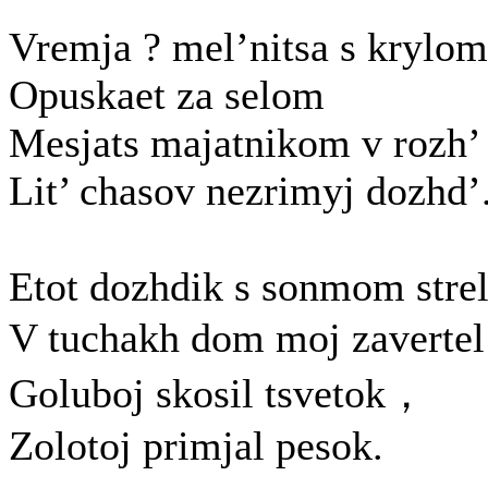
Vremja ? mel’nitsa s krylom
Opuskaet za selom
Mesjats majatnikom v rozh’
Lit’ chasov nezrimyj dozhd’
Etot dozhdik s sonmom stre
V tuchakh dom moj zaverte
Goluboj skosil tsvetok，
Zolotoj primjal pesok.