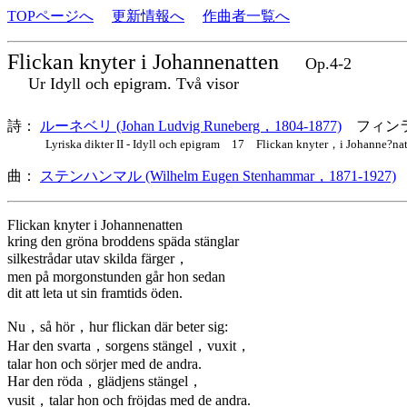
TOPページへ
更新情報へ
作曲者一覧へ
Flickan knyter i Johannenatten
Op.4-2
Ur Idyll och epigram. Två visor
詩：
ルーネベリ (Johan Ludvig Runeberg，1804-1877)
フィン
Lyriska dikter II - Idyll och epigram 17 Flickan knyter，i Johanne?nat
曲：
ステンハンマル (Wilhelm Eugen Stenhammar，1871-1927)
Flickan knyter i Johannenatten
kring den gröna broddens späda stänglar
silkestrådar utav skilda färger，
men på morgonstunden går hon sedan
dit att leta ut sin framtids öden.
Nu，så hör，hur flickan där beter sig:
Har den svarta，sorgens stängel，vuxit，
talar hon och sörjer med de andra.
Har den röda，glädjens stängel，
vusit，talar hon och fröjdas med de andra.