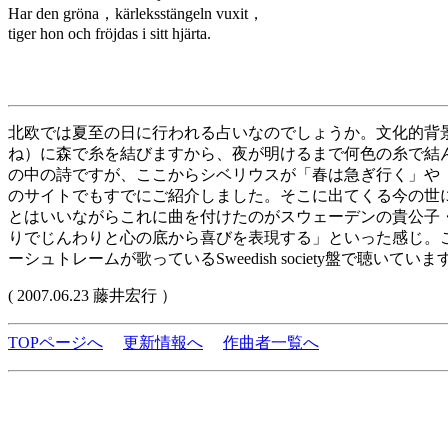
Har den gröna，kärleksstängeln vuxit，
tiger hon och fröjdas i sitt hjärta.
北欧では夏至の日に行われる占いなのでしょうか。文化的背
ね）に森で糸を結びますから、夜が明けるまで何色の糸で結
の中の詩ですが、ここからシベリウスが「春は急ぎ行く」や
のサイトでもすでにご紹介しました。そこに出てくる今の世
とはいいながらこれに曲を付けたのがスウェーデンの貴公子
りでじんわりと心の底から喜びを表現する」といった感じ。
ーシュトレームが歌っているSweedish society盤で聴いていま
( 2007.06.23 藤井宏行 ）
TOPページへ
更新情報へ
作曲者一覧へ