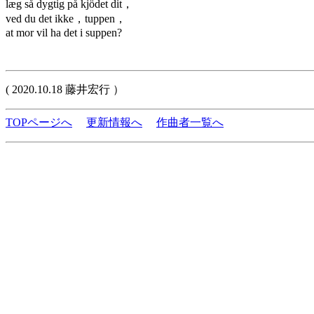
læg så dygtig på kjödet dit，
ved du det ikke，tuppen，
at mor vil ha det i suppen?
( 2020.10.18 藤井宏行 ）
TOPページへ
更新情報へ
作曲者一覧へ