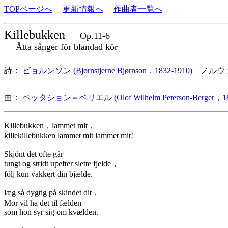
TOPページへ
更新情報へ
作曲者一覧へ
Killebukken
Op.11-6
Åtta sånger för blandad kör
詩：
ビョルンソン (Bjørnstjerne Bjørnson，1832-1910)
ノルウ
曲：
ペッタション＝ベリエル (Olof Wilhelm Peterson-Berger，18
Killebukken，lammet mit，
killekillebukken lammet mit lammet mit!
Skjönt det ofte går
tungt og stridt upefter slette fjelde，
följ kun vakkert din bjælde.
læg så dygtig på skindet dit，
Mor vil ha det til fælden
som hon syr sig om kvælden.