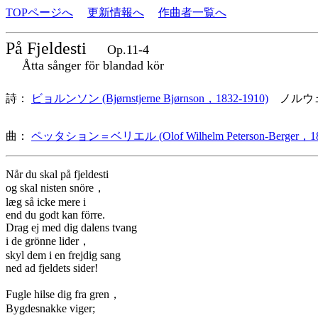
TOPページへ
更新情報へ
作曲者一覧へ
På Fjeldesti
Op.11-4
Åtta sånger för blandad kör
詩：
ビョルンソン (Bjørnstjerne Bjørnson，1832-1910)
ノルウ
曲：
ペッタション＝ベリエル (Olof Wilhelm Peterson-Berger，18
Når du skal på fjeldesti
og skal nisten snöre，
læg så icke mere i
end du godt kan förre.
Drag ej med dig dalens tvang
i de grönne lider，
skyl dem i en frejdig sang
ned ad fjeldets sider!
Fugle hilse dig fra gren，
Bygdesnakke viger;