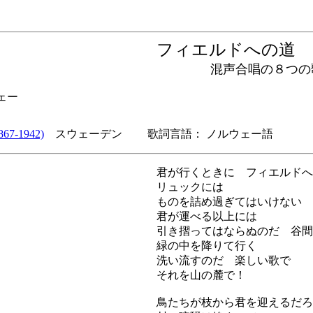
フィエルドへの
混声合唱の８つの
ェー
67-1942)
スウェーデン 歌詞言語： ノルウェー語
君が行くときに フィエルドへ
リュックには
ものを詰め過ぎてはいけない
君が運べる以上には
引き摺ってはならぬのだ 谷間
緑の中を降りて行く
洗い流すのだ 楽しい歌で
それを山の麓で！
鳥たちが枝から君を迎えるだろ