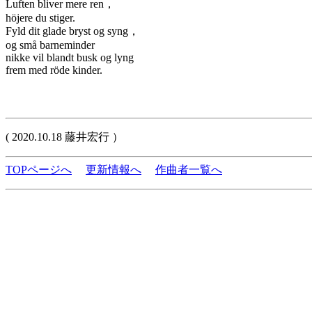
Luften bliver mere ren，
höjere du stiger.
Fyld dit glade bryst og syng，
og små barneminder
nikke vil blandt busk og lyng
frem med röde kinder.
( 2020.10.18 藤井宏行 ）
TOPページへ
更新情報へ
作曲者一覧へ