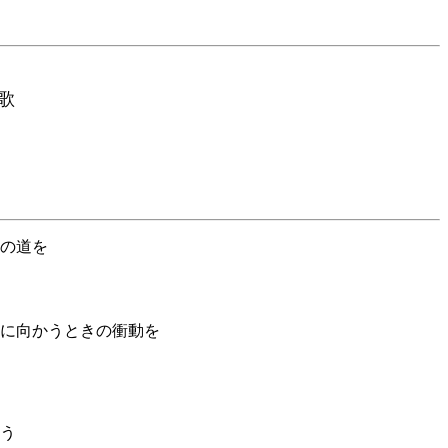
道
歌
の道を
に向かうときの衝動を
う