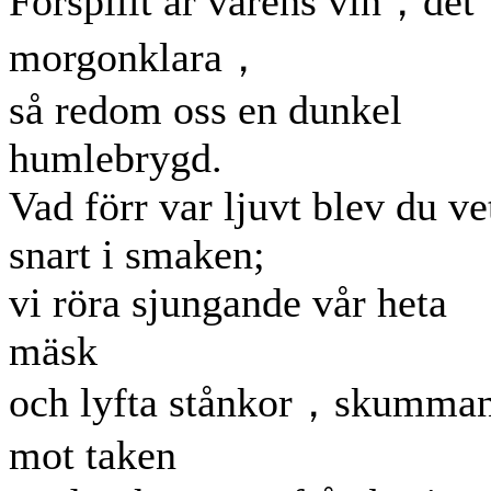
Förspillt är vårens vin，det
morgonklara，
så redom oss en dunkel
humlebrygd.
Vad förr var ljuvt blev du ve
snart i smaken;
vi röra sjungande vår heta
mäsk
och lyfta stånkor，skumma
mot taken