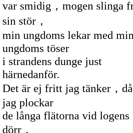
var smidig，mogen slinga f
sin stör，
min ungdoms lekar med mi
ungdoms töser
i strandens dunge just
härnedanför.
Det är ej fritt jag tänker，då
jag plockar
de långa flätorna vid logens
dörr，