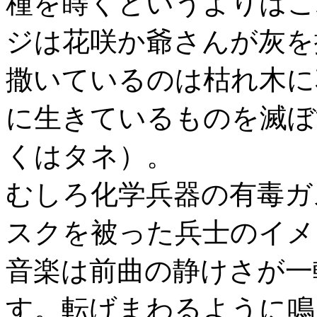
種を蒔くというよりはこ
ジは花咲か爺さんが灰を
撒いているのは枯れ木に
に生きているものを滅ぼ
くはタネ）。
むしろ化学兵器の有毒ガ
スクを被った兵士のイメ
音楽は前曲の静けさが一
す。転げまわるように鳴