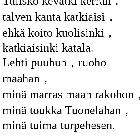
Tulisko kevätki kerran，
talven kanta katkiaisi，
ehkä koito kuolisinki，
katkiaisinki katala.
Lehti puuhun，ruoho
maahan，
minä marras maan rakohon
minä toukka Tuonelahan，
minä tuima turpehesen.