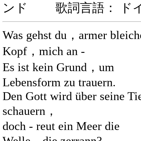
ンド 歌詞言語： ド
Was gehst du，armer bleich
Kopf，mich an -
Es ist kein Grund，um
Lebensform zu trauern.
Den Gott wird über seine Ti
schauern，
doch - reut ein Meer die
Welle，die zerrann? . . .