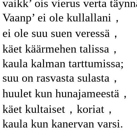
vaikk’ ois vierus verta täynn
Vaanp’ ei ole kullallani，
ei ole suu suen veressä，
käet käärmehen talissa，
kaula kalman tarttumissa;
suu on rasvasta sulasta，
huulet kun hunajameestä，
käet kultaiset，koriat，
kaula kun kanervan varsi.