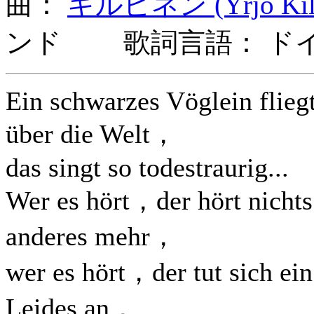
曲：
キルピネン (Yrjo Kilp
ンド 歌詞言語： ド
Ein schwarzes Vöglein flieg
über die Welt，
das singt so todestraurig...
Wer es hört，der hört nichts
anderes mehr，
wer es hört，der tut sich ein
Leides an，