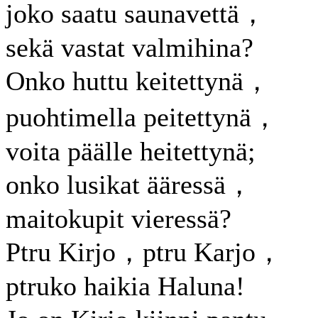
joko saatu saunavettä，
sekä vastat valmihina?
Onko huttu keitettynä，
puohtimella peitettynä，
voita päälle heitettynä;
onko lusikat ääressä，
maitokupit vieressä?
Ptru Kirjo，ptru Karjo，
ptruko haikia Haluna!