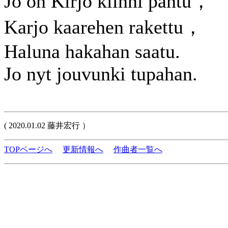
Jo on Kirjo kiinni pantu，
Karjo kaarehen rakettu，
Haluna hakahan saatu.
Jo nyt jouvunki tupahan.
( 2020.01.02 藤井宏行 ）
TOPページへ
更新情報へ
作曲者一覧へ