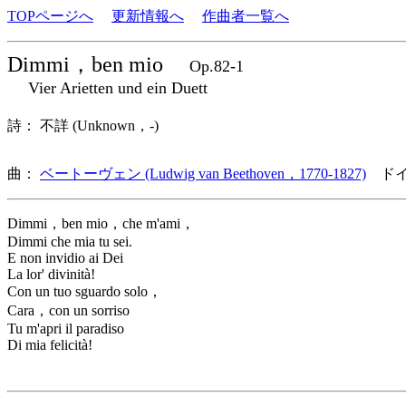
TOPページへ
更新情報へ
作曲者一覧へ
Dimmi，ben mio
Op.82-1
Vier Arietten und ein Duett
詩： 不詳 (Unknown，-)
曲：
ベートーヴェン (Ludwig van Beethoven，1770-1827)
ドイ
Dimmi，ben mio，che m'ami，
Dimmi che mia tu sei.
E non invidio ai Dei
La lor' divinità!
Con un tuo sguardo solo，
Cara，con un sorriso
Tu m'apri il paradiso
Di mia felicità!