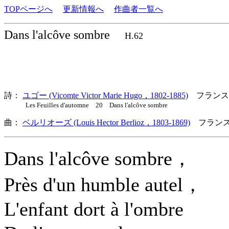
TOPページへ
更新情報へ
作曲者一覧へ
Dans l'alcôve sombre
H.62
詩：
ユゴー (Vicomte Victor Marie Hugo，1802-1885)
フランス
Les Feuilles d'automne 20 Dans l'alcôve sombre
曲：
ベルリオーズ (Louis Hector Berlioz，1803-1869)
フランス
Dans l'alcôve sombre，
Près d'un humble autel，
L'enfant dort à l'ombre