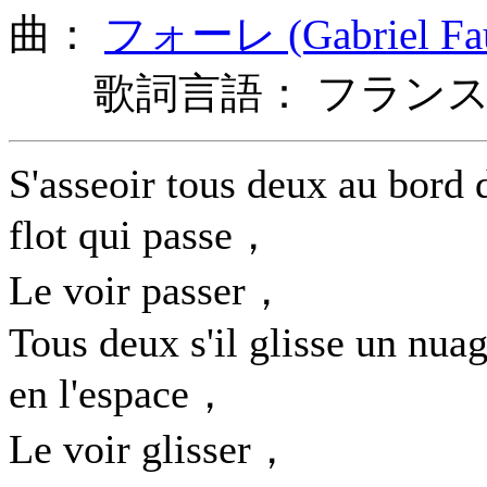
曲：
フォーレ (Gabriel Fa
歌詞言語： フランス
S'asseoir tous deux au bord 
flot qui passe，
Le voir passer，
Tous deux s'il glisse un nua
en l'espace，
Le voir glisser，