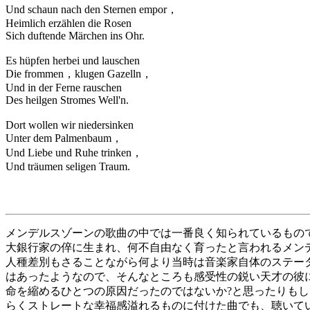
Und schaun nach den Sternen empor，
Heimlich erzählen die Rosen
Sich duftende Märchen ins Ohr.
Es hüpfen herbei und lauschen
Die frommen，klugen Gazelln，
Und in der Ferne rauschen
Des heilgen Stromes Well'n.
Dort wollen wir niedersinken
Unter dem Palmenbaum，
Und Liebe und Ruhe trinken，
Und träumen seligen Traum.
メンデルスゾーンの歌曲の中では一番良く知られているもの
大銀行家の倅に生まれ、何不自由なく育ったと言われるメン
人種差別もさることながら何より当時は音楽家自体のステー
はあったようなので、そんなところも感受性の鋭い天才の彼
命を縮めるひとつの原因だったのではないか?と思ったりも
らくストレートな幸福感溢れるものに付けた曲でも、聴いて