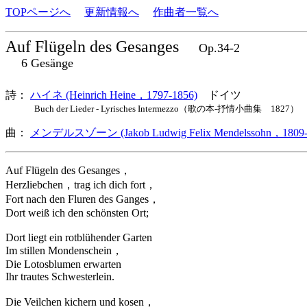
TOPページへ
更新情報へ
作曲者一覧へ
Auf Flügeln des Gesanges
Op.34-2
6 Gesänge
詩：
ハイネ (Heinrich Heine，1797-1856)
ドイツ
Buch der Lieder - Lyrisches Intermezzo（歌の本-抒情小曲集 1827） 9 Au
曲：
メンデルスゾーン (Jakob Ludwig Felix Mendelssohn，1809-
Auf Flügeln des Gesanges，
Herzliebchen，trag ich dich fort，
Fort nach den Fluren des Ganges，
Dort weiß ich den schönsten Ort;
Dort liegt ein rotblühender Garten
Im stillen Mondenschein，
Die Lotosblumen erwarten
Ihr trautes Schwesterlein.
Die Veilchen kichern und kosen，