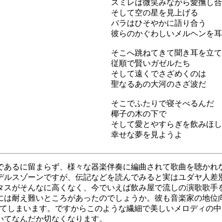
スミレは微笑みながら愛撫し合
そして空の星を見上げる
バラはひそやかに語り合う
彼らのかぐわしいメルヘンを耳
そこへ跳ねてきて聞き耳を立て
従順で賢いガゼルたち
そして遠くでさざめくのは
聖なるあの大河のさざ波だ
そこでふたりで寝そべるんだ
椰子の木の下で
そして愛とやすらぎを飲みほし
幸せな夢を見ようよ
であるに留まらず、様々な器楽伴奏に編曲されて歌曲を聴かれ
デルスゾーンですが、伝記などを読んでみると実はユダヤ人差
タスがそんなに高くなく、今でいえば飲み屋で流しの演歌歌手
には耐え難いところがあったのでしょうか。彼も音楽家の地位
してしまいます。ですからこのような繊細で美しいメロディの
いてなんだか切なくなります。