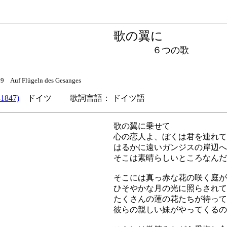
歌の翼に
６つの歌
f Flügeln des Gesanges
1847)
ドイツ 歌詞言語： ドイツ語
歌の翼に乗せて
心の恋人よ、ぼくは君を連れて
はるかに遠いガンジスの岸辺へ
そこは素晴らしいところなんだ
そこには真っ赤な花の咲く庭が
ひそやかな月の光に照らされて
たくさんの蓮の花たちが待って
彼らの親しい妹がやってくるの