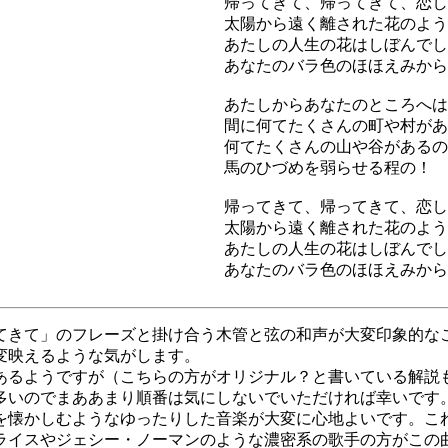
帰ってきて、帰ってきて、恋し
太陽から遠く離された花のよう
あたしの人生の花はしぼんでし
あなたのバラ色のほほえみから
あたしからあなたのところへは
間に何てたくさんの町や村があ
何てたくさんの山や谷があるの
馬のひづめを弱らせる程の！
帰ってきて、帰ってきて、恋し
太陽から遠く離された花のよう
あたしの人生の花はしぼんでし
あなたのバラ色のほほえみから
てきて」のフレーズと掛け合う木管と弦の和声が大変印象的な
変映えるような気がします。
あるようですが（こちらの方がオリジナル？と書いている解説
多いのでまああまり順番は気にしないでいただければ幸いです
を懐かしむようなゆったりした音楽が大変に心地よいです。こ
ライスやジェシー・ノーマンのような濃密系の歌手の方がこの