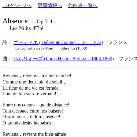
TOPページへ
更新情報へ
作曲者一覧へ
Absence
Op.7-4
Les Nuits d'Été
詩：
ゴーティエ (Théophile Gautier，1811-1872)
フランス
La Comédie de la Mort Absence (1838)
曲：
ベルリオーズ (Louis Hector Berlioz，1803-1869)
フランス
Reviens，reviens，ma bien-aimée!
Comme une fleur loin du soleil，
La fleur de ma vie est fermée
Loin de ton sourire vermeil!
Entre nos coeurs，quelle distance!
Tant d'espace entre nos baisers!
O sort amer，ô dure absence!
O grands désirs inapaisés!
Reviens，reviens ma bien-aimée!