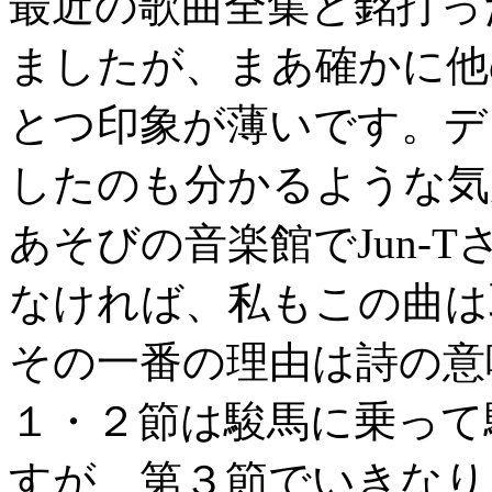
最近の歌曲全集と銘打っ
ましたが、まあ確かに他
とつ印象が薄いです。デ
したのも分かるような気
あそびの音楽館でJun-
なければ、私もこの曲は
その一番の理由は詩の意
１・２節は駿馬に乗って
すが、第３節でいきなり