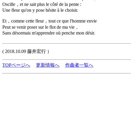
Oscille，et ne sait plus le côté de la pente :
Une fleur qu'on y pose hésite à le choisir.
Et，comme cette fleur，tout ce que l'homme envie
Peut se venir poser sur le flot de ma vie，
Sans désormais m'apprendre où penche mon désir.
( 2018.10.09 藤井宏行 ）
TOPページへ
更新情報へ
作曲者一覧へ