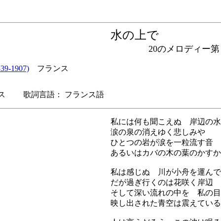
水の上で
20のメロディー第
9-1907)
フランス
ス 歌詞言語： フランス語
私には何も聞こえぬ 岸辺の水
涙の泉の消えゆく悲しみや
ひとつの岩が涙を一粒流す音 
あるいはカバの木の葉のかすか
私は感じぬ 川が小舟を運んで
だが過ぎ行くのは花咲く岸辺 
そして深い流れの中を 私の目
映し出された青空は震えている