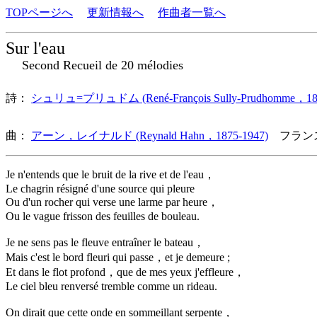
TOPページへ
更新情報へ
作曲者一覧へ
Sur l'eau
Second Recueil de 20 mélodies
詩：
シュリュ=プリュドム (René-François Sully-Prudhomme，183
曲：
アーン，レイナルド (Reynald Hahn，1875-1947)
フラン
Je n'entends que le bruit de la rive et de l'eau，
Le chagrin résigné d'une source qui pleure
Ou d'un rocher qui verse une larme par heure，
Ou le vague frisson des feuilles de bouleau.
Je ne sens pas le fleuve entraîner le bateau，
Mais c'est le bord fleuri qui passe，et je demeure ;
Et dans le flot profond，que de mes yeux j'effleure，
Le ciel bleu renversé tremble comme un rideau.
On dirait que cette onde en sommeillant serpente，