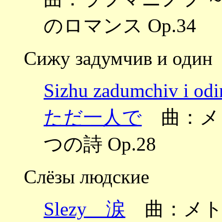
のロマンス Op.34
Сижу задумчив и один
Sizhu zadumchi
ただ一人で
曲：メトネル
つの詩 Op.28
Слёзы людские
Slezy 涙
曲：メトネル ～