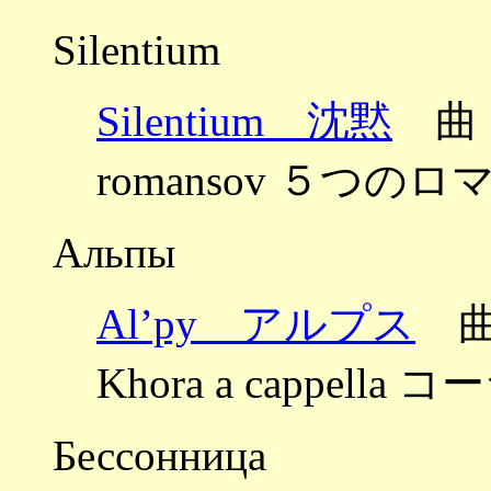
Silentium
Silentium 沈黙
曲：
romansov ５つのロマ
Альпы
Al’py アルプス
曲
Khora a cappell
Бессонница