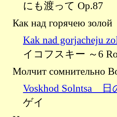
にも渡って Op.87
Как над горячею золой
Kak nad gorjache
イコフスキー ～6 Rom
Молчит сомнительно В
Voskhod Solntsa 
ゲイ