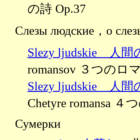
の詩 Op.37
Слезы людские，о слез
Slezy ljudskie 人
romansov ３つのロマ
Slezy ljudskie 人
Chetyre romansa
Сумерки