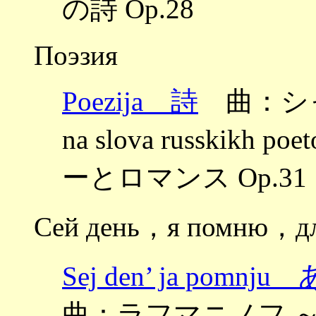
の詩 Op.28
Поэзия
Poezija 詩
曲：シャポー
na slova russki
ーとロマンス Op.31
Сей день，я помню，дл
Sej den’ ja p
曲：ラフマニノフ ～Chety