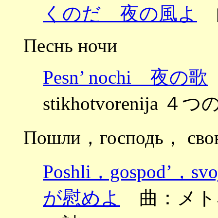
くのだ 夜の風よ
Песнь ночи
Pesn’ nochi 夜の歌
stikhotvorenija ４つ
Пошли，господь， свою
Poshli，gospod’，
が慰めよ
曲：メトネル ～