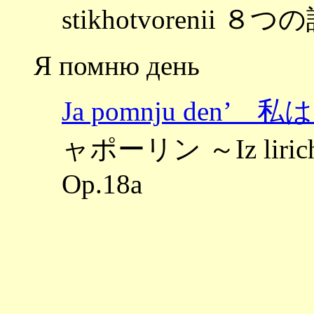
stikhotvorenii ８つの
Я помню день
Ja pomnju den
ャポーリン ～Iz liric
Op.18a