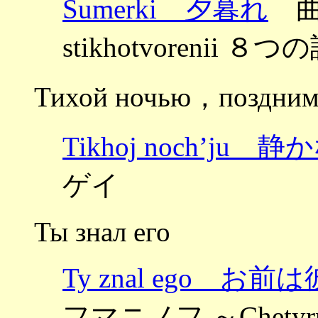
Sumerki 夕暮れ
曲：
stikhotvorenii ８つの
Тихой ночью，поздним
Tikhoj noch’ju 
ゲイ
Ты знал его
Ty znal ego 
フマニノフ ～Chetyrna