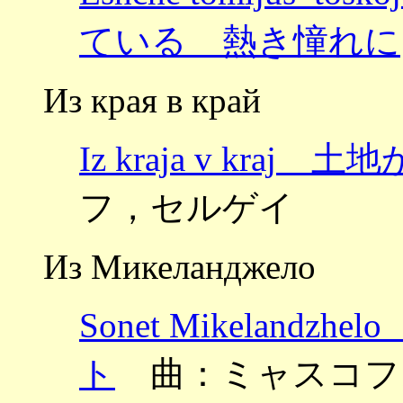
ている 熱き憧れに
Из края в край
Iz kraja v kraj
フ，セルゲイ
Из Микеланджело
Sonet Mikelan
ト
曲：ミャスコフスキー 