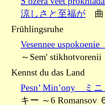
S ozera veet pr
涼しさと至福が
曲
Frühlingsruhe
Vesennee uspoko
～Sem' stikhotvore
Kennst du das Land
Pesn’ Min’ony 
キー ～6 Romanso