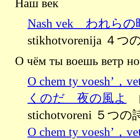
Наш век
Nash vek われら
stikhotvorenija ４つ
О чём ты воешь ветр н
O chem ty voesh
くのだ 夜の風よ
曲
stichotvoreni ５つの
O chem ty voesh