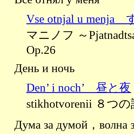
Vse otnjal u m
マニノフ ～Pjatnadt
Op.26
День и ночь
Den’ i noch’ 昼と夜
stikhotvorenii ８つの
Дума за думой，волна з