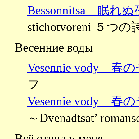
Bessonnitsa 眠れぬ
stichotvoreni ５つの
Весенние воды
Vesennie vody 
フ
Vesennie vody 
～Dvenadtsat’ rom
Всё отнял у меня