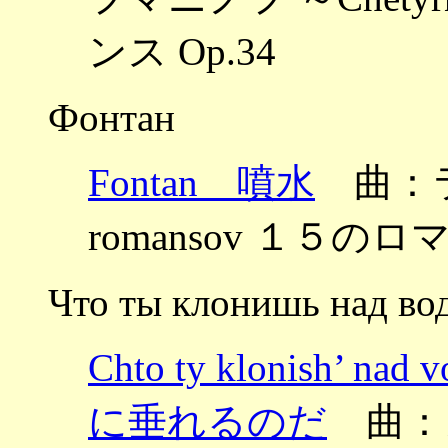
ンス Op.34
Фонтан
Fontan 噴水
曲：ラフ
romansov １５のロマ
Что ты клонишь над во
Chto ty klonish
に垂れるのだ
曲：メ