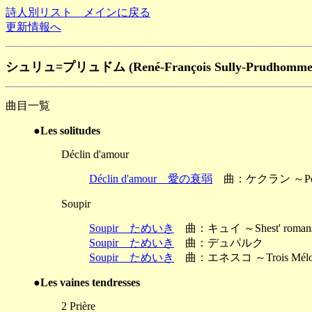
詩人別リスト メインに戻る
更新情報へ
シュリュ=プリュドム (René-François Sully-Prudhomm
曲目一覧
●Les solitudes
Déclin d'amour
Déclin d'amour 愛の衰弱
曲：ケクラン ～Poèmes
Soupir
Soupir ためいき
曲：キュイ ～Shest' roma
Soupir ためいき
曲：デュパルク
Soupir ためいき
曲：エネスコ ～Trois Mélo
●Les vaines tendresses
2 Prière