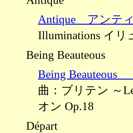
Antique アンテ
Illuminations
Being Beauteous
Being Beaut
曲：ブリテン ～Les 
オン Op.18
Départ