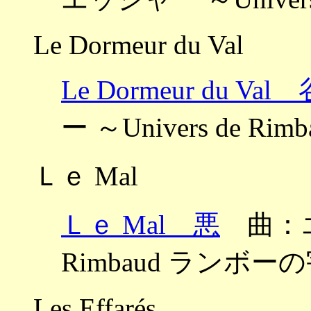
Le Dormeur du Val
Le Dormeur du 
ー ～Univers de 
Ｌｅ Mal
Ｌｅ Mal 悪
曲：エッ
Rimbaud ランボー
Les Effarés