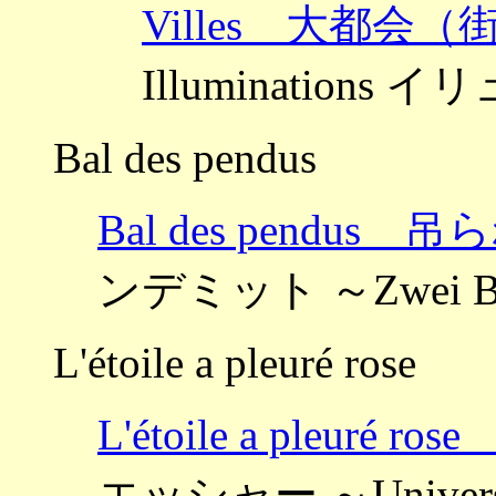
Villes 大都会（
Illuminations
Bal des pendus
Bal des pendu
ンデミット ～Zwei B
L'étoile a pleuré rose
L'étoile a pleu
エッシャー ～Univer