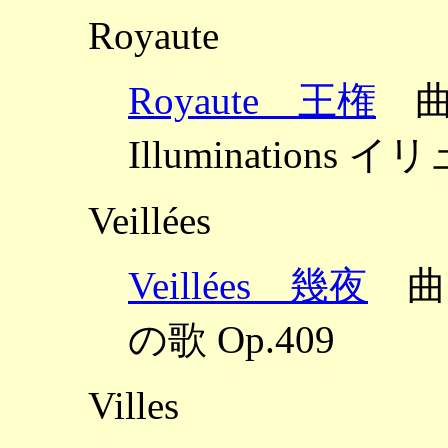
Royaute
Royaute 王権
曲：
Illuminations
Veillées
Veillées 幾夜
曲：ミ
の歌 Op.409
Villes