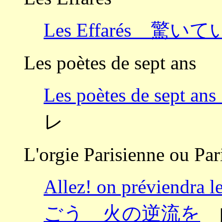
Les Effarés 驚
Les poètes de sept ans
Les poètes de se
レ
L'orgie Parisienne ou Pa
Allez! on préviendr
ごう 火の逆流を
曲