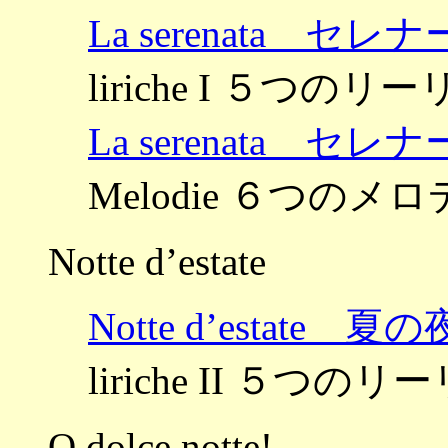
La serenata セレ
liriche I ５つの
La serenata セレ
Melodie ６つのメロデ
Notte d’estate
Notte d’estate 夏の
liriche II ５つ
O dolce notte!