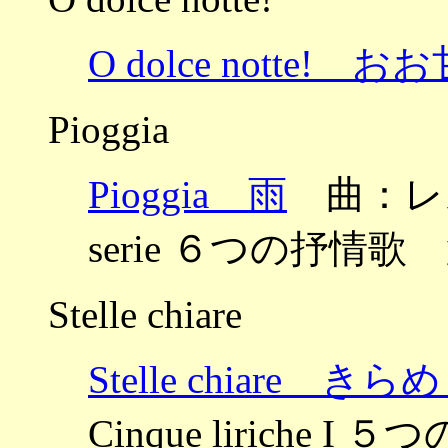
O dolce notte!
Pioggia
Pioggia 雨
曲：レスピー
serie ６つの抒情歌 
Stelle chiare
Stelle chiare 
Cinque liriche