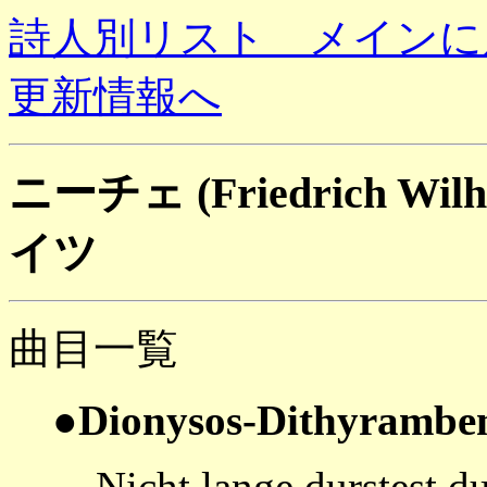
詩人別リスト メインに
更新情報へ
ニーチェ (Friedrich Wilhe
イツ
曲目一覧
●Dionysos-Dithyrambe
Nicht lange durstest d