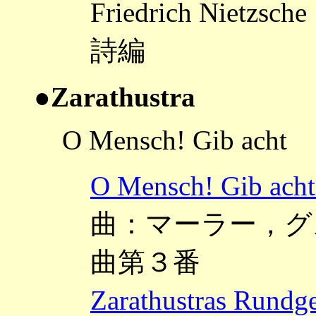
Friedrich Ni
詩編
●Zarathustra
O Mensch! Gib acht
O Mensch! Gi
曲：マーラー，グスタフ
曲第３番
Zarathustras 