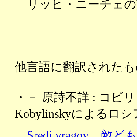
リッヒ・ニーチェの
他言語に翻訳されたも
・－ 原詩不詳 : コビリンス
Kobylinskyによるロ
Sredi vragov 敵