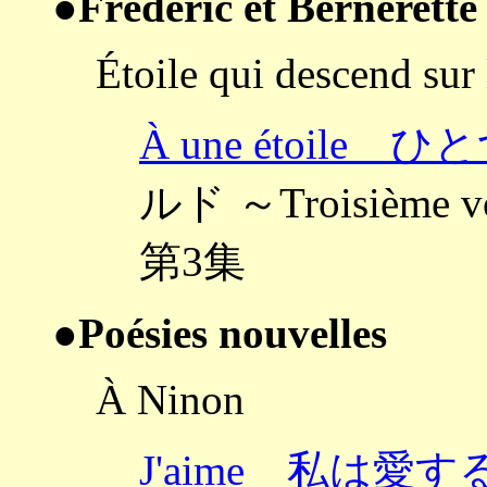
●Frédéric et Bernerette
Étoile qui descend sur 
À une étoile 
ルド ～Troisième 
第3集
●Poésies nouvelles
À Ninon
J'aime 私は愛す