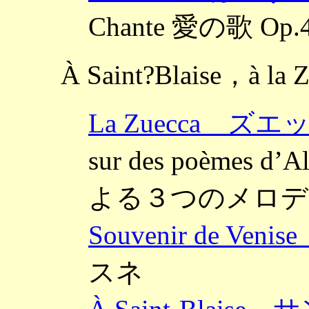
Chante 愛の歌 Op.
À Saint?Blaise，à la 
La Zuecca ズ
sur des poèmes 
よる３つのメロデ
Souvenir de V
スネ