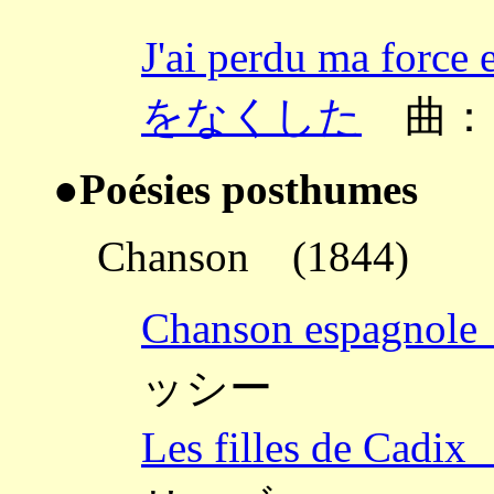
J'ai perdu ma 
をなくした
曲：
●Poésies posthumes
Chanson (1844)
Chanson espag
ッシー
Les filles de