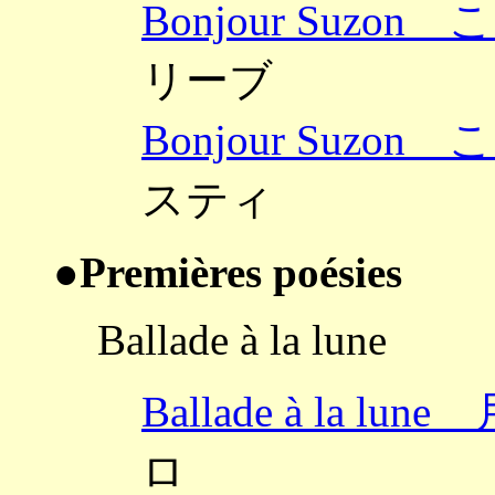
Bonjour Suz
リーブ
Bonjour Suz
スティ
●Premières poésies
Ballade à la lune
Ballade à la 
ロ