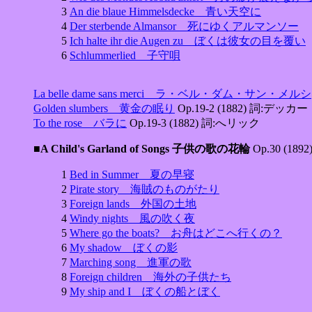
3
An die blaue Himmelsdecke 青い天空に
4
Der sterbende Almansor 死にゆくアルマンソー
5
Ich halte ihr die Augen zu ぼくは彼女の目を覆い
6
Schlummerlied 子守唄
La belle dame sans merci ラ・ベル・ダム・サン・メルシ
Golden slumbers 黄金の眠り
Op.19-2 (1882) 詞:デッカー
To the rose バラに
Op.19-3 (1882) 詞:へリック
■A Child's Garland of Songs 子供の歌の花輪
Op.30 (1
1
Bed in Summer 夏の早寝
2
Pirate story 海賊のものがたり
3
Foreign lands 外国の土地
4
Windy nights 風の吹く夜
5
Where go the boats? お舟はどこへ行くの？
6
My shadow ぼくの影
7
Marching song 進軍の歌
8
Foreign children 海外の子供たち
9
My ship and I ぼくの船とぼく