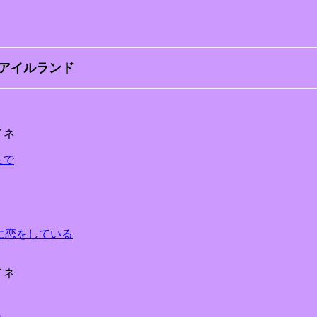
924) アイルランド
ハイネ
の足で
t 蝶はバラに恋をしている
ハイネ
ら