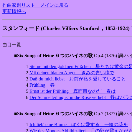
作曲家別リスト メインに戻る
更新情報へ
スタンフォード (Charles Villiers Stanford，1852-1
曲目一覧
■Six Songs of Heine ６つのハイネの歌
Op.4 (1876) 詞:
1
Sterne mit den gold'nen Füßchen 星たちは黄金
2
Mit deinen blauen Augen きみの青い瞳で
3
Daß du mich liebst お前が私を愛していること
4
Frühling 春
5
Ernst ist der Frühling 真面目なのだ 春は
6
Der Schmetterling ist in die Rose verlieb
■Six Songs of Heine ６つのハイネの歌
Op.7 (1877) 詞:
1
Ich lieb' eine Blume ぼくは愛する 一輪の花を
2
Wie des Mondes Abbild zittert 月の影が震えなが