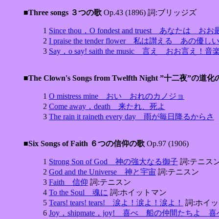
■Three songs ３つの歌
Op.43 (1896) 詞:ブリッジズ
1
Since thou，O fondest and truest あな
2
I praise the tender flower 私は讃える あの優
3
Say，o say! saith the music 言え おお言え
■The Clown's Songs from Twelfth Night ”十二夜”の道
1
O mistress mine おい おれのカノジョ
2
Come away，death 来たれ、死よ
3
The rain it raineth every day 雨が毎日降るからさ
■Six Songs of Faith ６つの信仰の歌
Op.97 (1906)
1
Strong Son of God 神の強大なる御子
詞:テニス
2
God and the Universe 神と宇宙
詞:テニスン
3
Faith 信仰
詞:テニスン
4
To the Soul 魂に
詞:ホイットマン
5
Tears! tears! tears! 涙よ！涙よ！涙よ！
詞:ホイ
6
Joy，shipmate，joy! 喜べ 船の仲間たちよ 