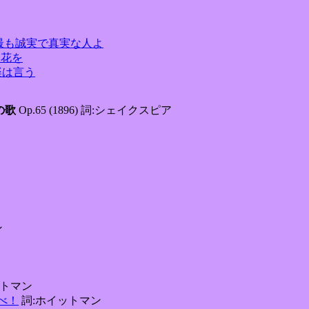
たは おお最も誠実で真実な人よ
しい花を
！音楽は言う
化の歌
Op.65 (1896) 詞:シェイクスピア
ン
ットマン
喜べ！
詞:ホイットマン