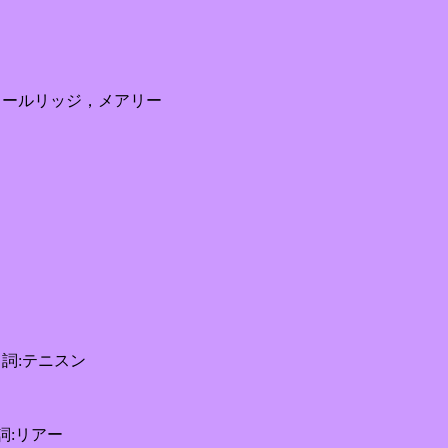
) 詞:コールリッジ，メアリー
0) 詞:テニスン
詞:リアー