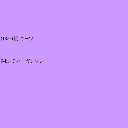
(1877) 詞:キーツ
892) 詞:スティーヴンソン