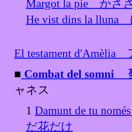
Margot la pie
He vist dins la 
El testament d'Am
■
Combat del som
ャネス
1
Damunt de tu n
だ花だけ