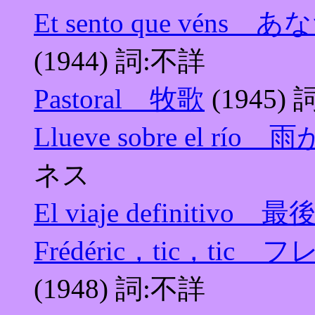
Et sento que v
(1944) 詞:不詳
Pastoral 牧歌
(1945)
Llueve sobre el r
ネス
El viaje definitivo
Frédéric，tic，t
(1948) 詞:不詳