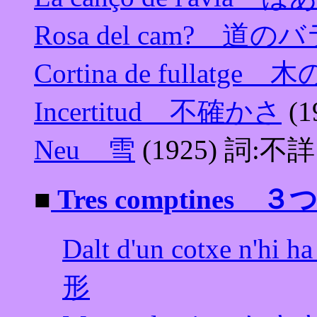
Rosa del cam? 道の
Cortina de fullat
Incertitud 不確かさ
(1
Neu 雪
(1925) 詞:不詳
■
Tres comptines
Dalt d'un cotxe n
形