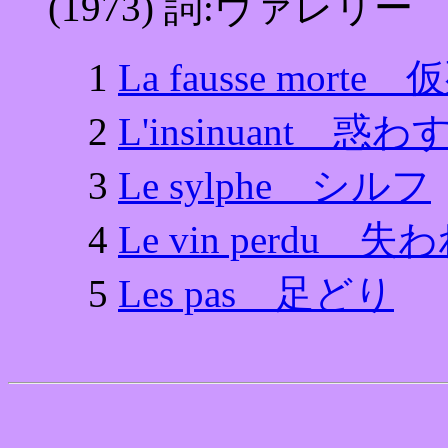
(1973) 詞:ヴァレリー
1
La fausse mort
2
L'insinuant 惑
3
Le sylphe シルフ
4
Le vin perdu
5
Les pas 足どり