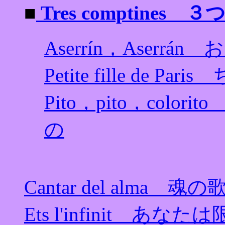
■
Tres comptines
Aserrín，Aserr
Petite fille d
Pito，pito，col
の
Cantar del alma 魂の
Ets l'infinit あな