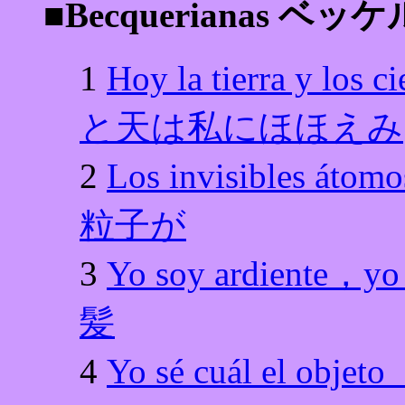
■Becquerianas ベ
1
Hoy la tierra y l
と天は私にほほえみ
2
Los invisibles 
粒子が
3
Yo soy ardient
髪
4
Yo sé cuál el