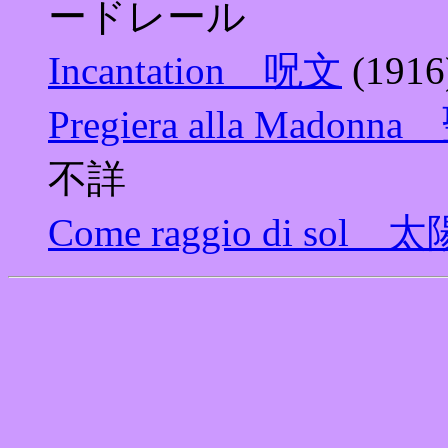
ードレール
Incantation 呪文
(191
Pregiera alla Ma
不詳
Come raggio di s