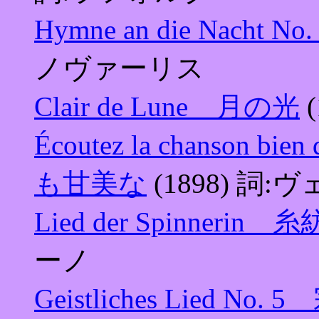
Hymne an die Nacht
ノヴァーリス
Clair de Lune 月の光
Écoutez la chanso
も甘美な
(1898) 詞
Lied der Spinneri
ーノ
Geistliches Lied N